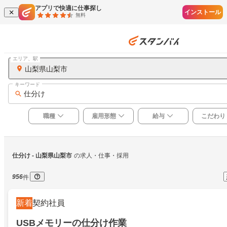
アプリで快適に仕事探し
インストール
無料
エリア、駅
山梨県山梨市
キーワード
仕分け
職種
雇用形態
給与
こだわり
仕分け
 - 山梨県山梨市
の求人・仕事・採用
956
件
新着
契約社員
USBメモリーの仕分け作業