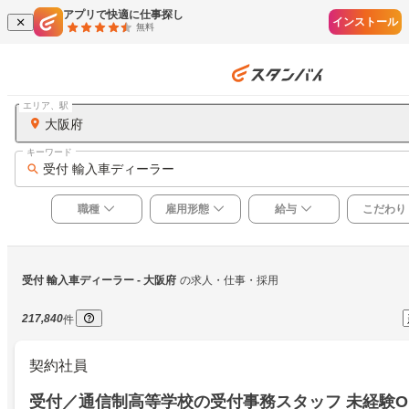
アプリで快適に仕事探し
インストール
無料
エリア、駅
大阪府
キーワード
受付 輸入車ディーラー
職種
雇用形態
給与
こだわり
受付 輸入車ディーラー
 - 大阪府
の求人・仕事・採用
217,840
件
契約社員
受付／通信制高等学校の受付事務スタッフ 未経験O