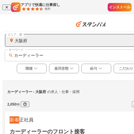
アプリで快適に仕事探し
インストール
無料
エリア、駅
大阪府
キーワード
カーディーラー
職種
雇用形態
給与
こだわり
カーディーラー
 - 大阪府
の求人・仕事・採用
1,050
件
新着
正社員
カーディーラーのフロント接客