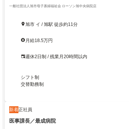
一般社団法人旭市母子寡婦福祉会 ローソン旭中央病院店
旭市 イ / 旭駅 徒歩約11分
月給18.5万円
週休2日制 / 残業月20時間以内
シフト制
交替勤務制
新着
正社員
医事課長／最成病院