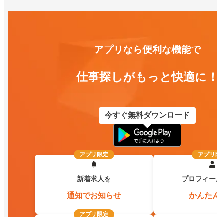
アプリなら便利な機能で
仕事探しがもっと快適に
今すぐ無料ダウンロード
アプリ限定
アプリ
新着求人を
プロフィー
通知でお知らせ
かんた
アプリ限定