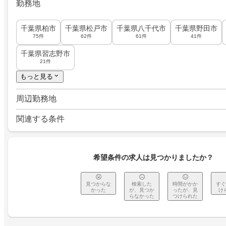
勤務地
千葉県柏市
千葉県松戸市
千葉県八千代市
千葉県野田市
75件
62件
61件
41件
千葉県習志野市
21件
もっと見る
周辺勤務地
関連する条件
希望条件の求人は見つかりましたか？
見つからな
検索した
時間がかか
すぐ
かった
が、見つか
ったが、見
け
らなかった
つけられた