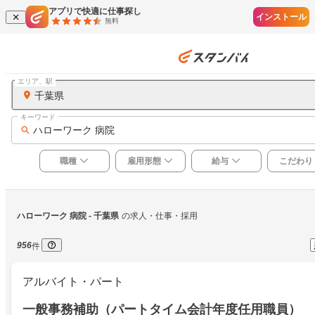
アプリで快適に仕事探し
インストール
無料
エリア、駅
千葉県
キーワード
ハローワーク 病院
職種
雇用形態
給与
こだわり
ハローワーク 病院
 - 千葉県
の求人・仕事・採用
956
件
アルバイト・パート
一般事務補助（パートタイム会計年度任用職員）