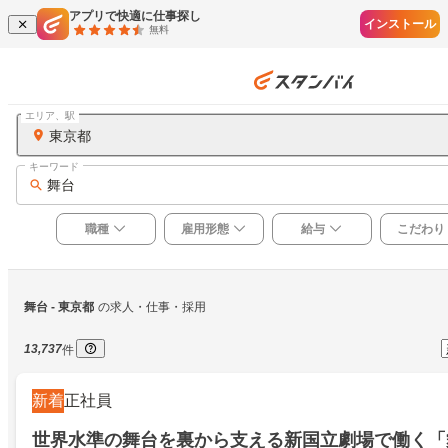
アプリで快適に仕事探し
インストール
無料
エリア、駅
東京都
キーワード
舞台
職種
雇用形態
給与
こだわり
舞台
 - 東京都
の求人・仕事・採用
13,737
件
新着
正社員
世界水準の舞台を裏から支える新国立劇場で働く「