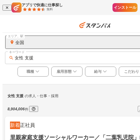
アプリで快適に仕事探し
インストール
無料
エリア、駅
全国
キーワード
女性 支援
職種
雇用形態
給与
こだわり
女性 支援
の求人・仕事・採用
8,904,006
件
新着
正社員
里親家庭支援ソーシャルワーカー／「二葉乳児院」