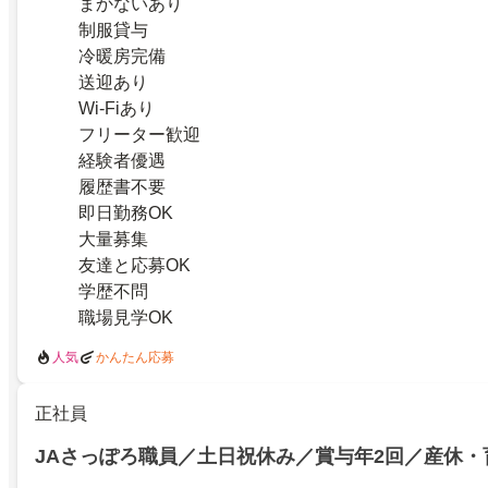
まかないあり
制服貸与
冷暖房完備
送迎あり
Wi-Fiあり
フリーター歓迎
経験者優遇
履歴書不要
即日勤務OK
大量募集
友達と応募OK
学歴不問
職場見学OK
人気
かんたん応募
正社員
JAさっぽろ職員／土日祝休み／賞与年2回／産休・