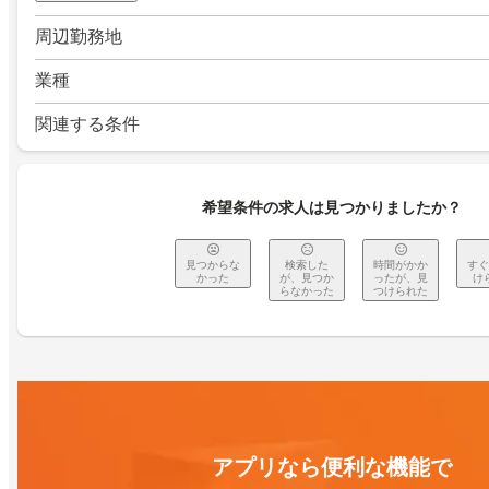
周辺勤務地
業種
関連する条件
希望条件の求人は見つかりましたか？
見つからな
検索した
時間がかか
すぐ
かった
が、見つか
ったが、見
け
らなかった
つけられた
アプリなら便利な機能で