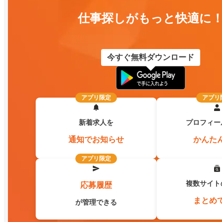
仕事探しがもっと快適に
今すぐ無料ダウンロード
アプリ限定
アプリ
新着求人を
プロフィー
通知でお知らせ
かんた
アプリ限定
複数サイト
応募履歴
まとめ
が管理できる