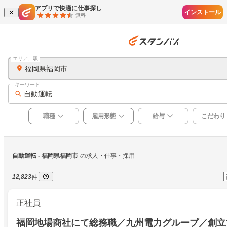
アプリで快適に仕事探し
インストール
無料
エリア、駅
福岡県福岡市
キーワード
自動運転
職種
雇用形態
給与
こだわり
自動運転
 - 福岡県福岡市
の求人・仕事・採用
12,823
件
正社員
福岡地場商社にて総務職／九州電力グループ／創立