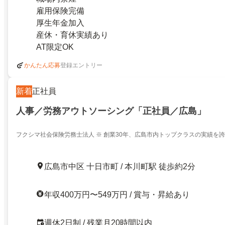
雇用保険完備
厚生年金加入
産休・育休実績あり
AT限定OK
登録エントリー
かんたん応募
新着
正社員
人事／労務アウトソーシング「正社員／広島」
フクシマ社会保険労務士法人 ※ 創業30年、広島市内トップクラスの実績を
広島市中区 十日市町 / 本川町駅 徒歩約2分
年収400万円〜549万円 / 賞与・昇給あり
週休2日制 / 残業月20時間以内