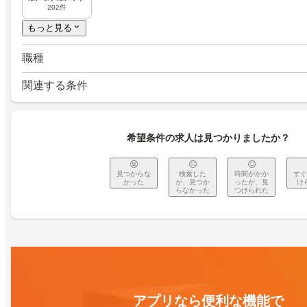
202件
もっと見る
職種
関連する条件
希望条件の求人は見つかりましたか？
見つからな
検索した
時間がかか
すぐ
かった
が、見つか
ったが、見
け
らなかった
つけられた
アプリなら便利な機能で