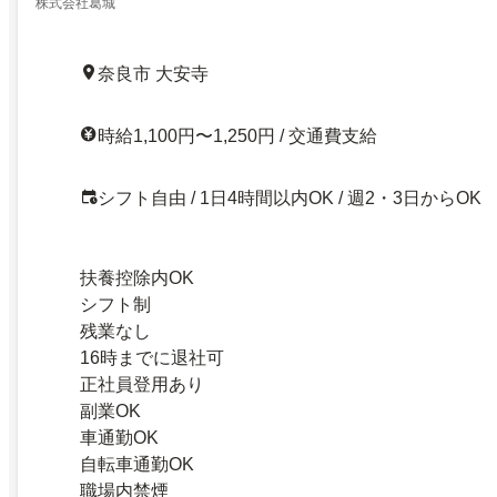
150円UP中！
株式会社葛城
奈良市 大安寺
時給1,100円〜1,250円 / 交通費支給
シフト自由 / 1日4時間以内OK / 週2・3日からOK
扶養控除内OK
シフト制
残業なし
16時までに退社可
正社員登用あり
副業OK
車通勤OK
自転車通勤OK
職場内禁煙