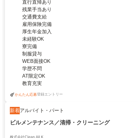
直行直帰あり
残業手当あり
交通費支給
雇用保険完備
厚生年金加入
未経験OK
寮完備
制服貸与
WEB面接OK
学歴不問
AT限定OK
教育充実
登録エントリー
かんたん応募
新着
アルバイト・パート
ビルメンテナンス／清掃・クリーニング
株式会社Clean All K