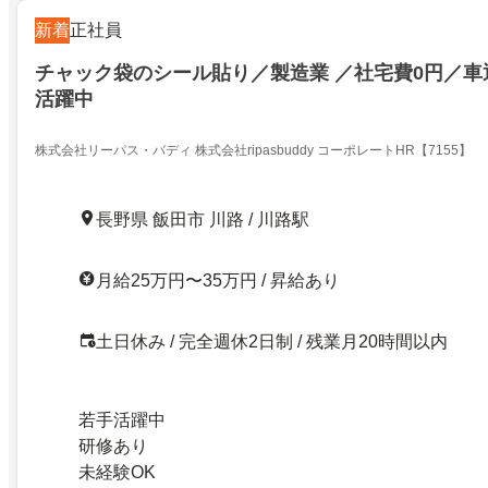
新着
正社員
チャック袋のシール貼り／製造業 ／社宅費0円／車
活躍中
株式会社リーパス・バディ 株式会社ripasbuddy コーポレートHR【7155】
長野県 飯田市 川路 / 川路駅
月給25万円〜35万円 / 昇給あり
土日休み / 完全週休2日制 / 残業月20時間以内
若手活躍中
研修あり
未経験OK