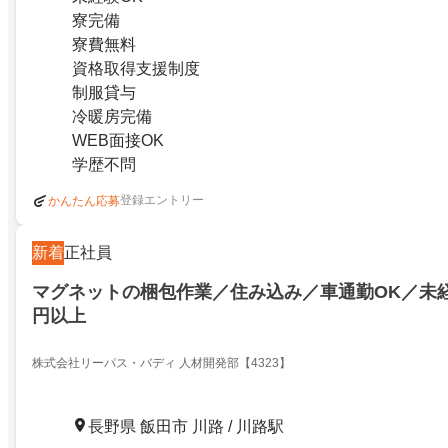
寮完備
寮費無料
資格取得支援制度
制服貸与
冷暖房完備
WEB面接OK
学歴不問
登録エントリー
かんたん応募
新着
正社員
マグネットの梱包作業／住み込み／車通勤OK／未経
円以上
株式会社リーパス・バディ 人材開発部【4323】
長野県 飯田市 川路 / 川路駅