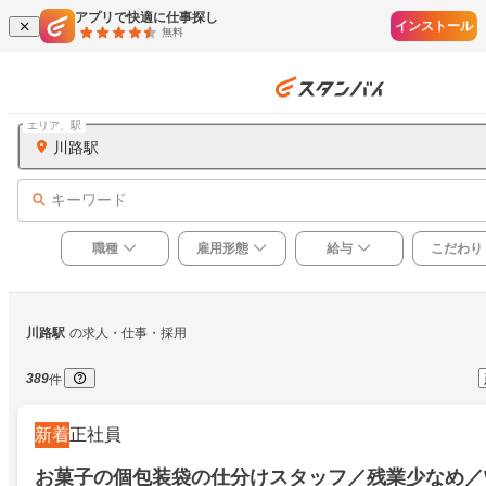
アプリで快適に仕事探し
インストール
無料
エリア、駅
川路駅
キーワード
職種
雇用形態
給与
こだわり
川路駅
の求人・仕事・採用
389
件
新着
正社員
お菓子の個包装袋の仕分けスタッフ／残業少なめ／W