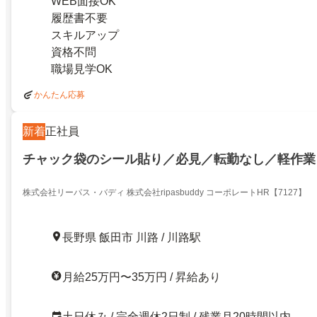
WEB面接OK
履歴書不要
スキルアップ
資格不問
職場見学OK
かんたん応募
新着
正社員
チャック袋のシール貼り／必見／転勤なし／軽作業
株式会社リーパス・バディ 株式会社ripasbuddy コーポレートHR【7127】
長野県 飯田市 川路 / 川路駅
月給25万円〜35万円 / 昇給あり
土日休み / 完全週休2日制 / 残業月20時間以内