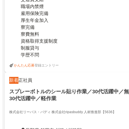
職場内禁煙
雇用保険完備
厚生年金加入
寮完備
寮費無料
資格取得支援制度
制服貸与
学歴不問
登録エントリー
かんたん応募
新着
正社員
スプレーボトルのシール貼り作業／30代活躍中／無
30代活躍中／軽作業
株式会社リーパス・バディ 株式会社ripasbuddy 人材推進部【5636】