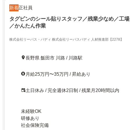
新着
正社員
タグピンのシール貼りスタッフ／残業少なめ／工場
／かんたん作業
株式会社リーパス・バディ 株式会社リーパスバディ 人材推進部【2278】
長野県 飯田市 川路 / 川路駅
月給25万円〜35万円 / 昇給あり
土日休み / 完全週休2日制 / 残業月20時間以内
未経験OK
研修あり
社会保険完備