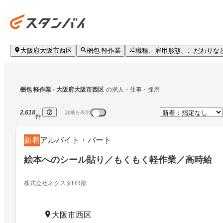
大阪府大阪市西区
梱包 軽作業
職種、雇用形態、こだわりな
梱包 軽作業
 - 大阪府大阪市西区
の求人・仕事・採用
2,618
詳細を表示
件
新着
アルバイト・パート
絵本へのシール貼り／もくもく軽作業／高時給
株式会社ネクスタHR部
大阪市西区