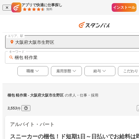
アプリで快適に仕事探し
インストール
無料
エリア、駅
大阪府大阪市生野区
キーワード
梱包 軽作業
職種
雇用形態
給与
こだわり
梱包 軽作業
 - 大阪府大阪市生野区
の求人・仕事・採用
3,553
件
アルバイト・パート
スニーカーの梱包！ド短期1日～日払いでお給料は即