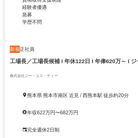
経験者優遇
急募
学歴不問
新着
正社員
工場長／工場長候補 Ι 年休122日 Ι 年俸620万～ Ι 
株式会社ジー・エス・ティー
熊本県 熊本市南区 近見 / 西熊本駅 徒歩約20分
年収622万円〜682万円
完全週休2日制