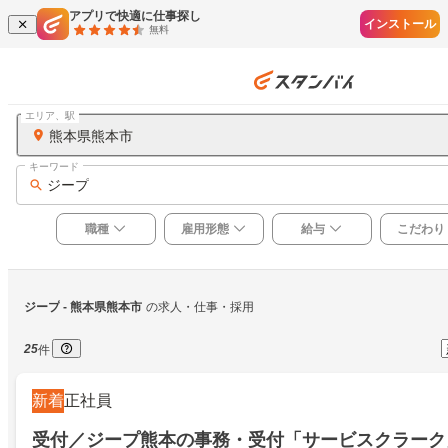
アプリで快適に仕事探し
インストール
無料
エリア、駅
熊本県熊本市
キーワード
ジープ
職種
雇用形態
給与
こだわり
ジープ
 - 熊本県熊本市
の求人・仕事・採用
25
件
新着
正社員
受付／ジープ熊本の事務・受付「サービスクラーク