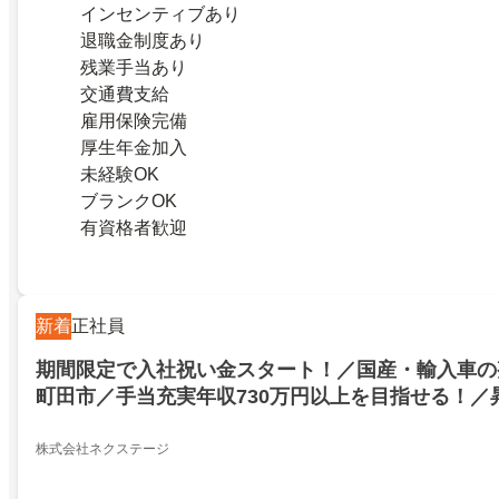
インセンティブあり
退職金制度あり
残業手当あり
交通費支給
雇用保険完備
厚生年金加入
未経験OK
ブランクOK
有資格者歓迎
新着
正社員
期間限定で入社祝い金スタート！／国産・輸入車の
町田市／手当充実年収730万円以上を目指せる！／
でキャリアが広がる／全国で活躍！社宅完備で住ま
整備士3級以上・普通免許必須
株式会社ネクステージ