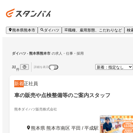
熊本県熊本市
ダイハツ
職種、雇用形態、こだわりなど
検
ダイハツ
 - 熊本県熊本市
の求人・仕事・採用
31
詳細を表示
件
新着
正社員
車の販売や点検整備等のご案内スタッフ
熊本ダイハツ販売株式会社
熊本県 熊本市南区 平田 / 平成駅