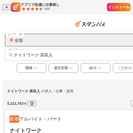
アプリで快適に仕事探し
インストール
無料
エリア、駅
全国
キーワード
ナイトワーク 高収入
職種
雇用形態
給与
こだわり
ナイトワーク 高収入
の求人・仕事・採用
5,322,763
件
新着
アルバイト・パート
ナイトワーク