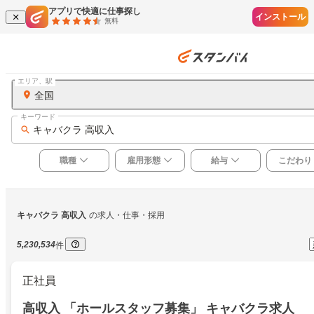
アプリで快適に仕事探し
インストール
無料
エリア、駅
全国
キーワード
キャバクラ 高収入
職種
雇用形態
給与
こだわり
キャバクラ 高収入
の求人・仕事・採用
5,230,534
件
正社員
高収入 「ホールスタッフ募集」 キャバクラ求人