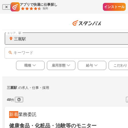
アプリで快適に仕事探し
インストール
無料
エリア、駅
三厩駅
キーワード
職種
雇用形態
給与
こだわり
三厩駅
の求人・仕事・採用
48
件
新着
業務委託
健康食品・化粧品・治験等のモニター