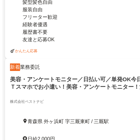
髪型髪色自由
服装自由
フリーター歓迎
経験者優遇
履歴書不要
友達と応募OK
かんたん応募
新着
業務委託
美容・アンケートモニター／日払い可／単発OK今
Ｔスマホでお小遣い！美容・アンケートモニター！
モニ 在宅ワーク(JO0373)／日払い可／単発OK
スマホでお小遣い！美容・アンケートモニター！女
株式会社ベストナビ
ニ 在宅ワーク(JO0373)／23674963
青森県 外ヶ浜町 字三厩東町 / 三厩駅
日給2,000円