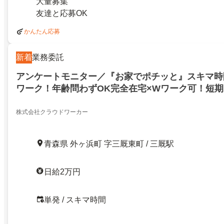
大量募集
友達と応募OK
かんたん応募
新着
業務委託
アンケートモニター／『お家でポチッと』スキマ時
ワーク！年齢問わずOK完全在宅×Wワーク可！短
でも始めやすい美容＆動画モニター最短その日から
感が魅力(373)／『お家でポチッと』スキマ時間に
株式会社クラウドワーカー
ク！年齢問わずOK完全在宅×Wワーク可！短期・
始めやすい美容＆動画モニター最短その日から稼げ
青森県 外ヶ浜町 字三厩東町 / 三厩駅
魅力(373)／18109303
日給2万円
単発 / スキマ時間