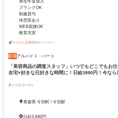
厚生年金加入
ブランクOK
制服貸与
休憩室あり
WEB面接OK
教育充実
登録エントリー
かんたん応募
新着
アルバイト・パート
「美容商品の調査スタッフ」いつでもどこでもお仕
在宅×好きな日好きな時間に！日給3990円！今な
ーンも実施中！青森県東津軽郡今別町
美トリ(ビサーチ)
青森県 今別町 / 今別駅
日給3,990円