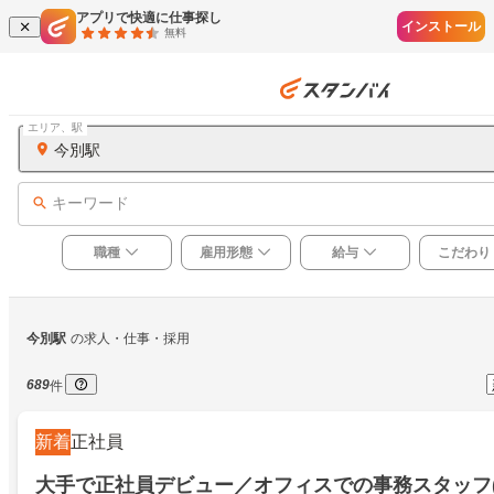
アプリで快適に仕事探し
インストール
無料
エリア、駅
今別駅
キーワード
職種
雇用形態
給与
こだわり
今別駅
の求人・仕事・採用
689
件
新着
正社員
大手で正社員デビュー／オフィスでの事務スタッフ(