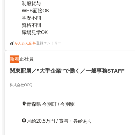
制服貸与
WEB面接OK
学歴不問
資格不問
職場見学OK
登録エントリー
かんたん応募
新着
正社員
関東配属／”大手企業”で働く／一般事務STAFF
株式会社OOQ
青森県 今別町 / 今別駅
月給20.5万円 / 賞与・昇給あり