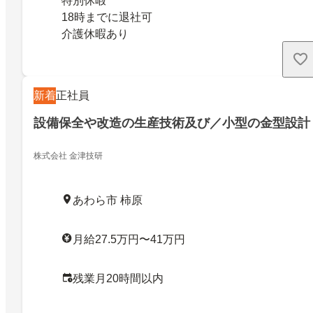
特別休暇
18時までに退社可
介護休暇あり
新着
正社員
設備保全や改造の生産技術及び／小型の金型設計
株式会社 金津技研
あわら市 柿原
月給27.5万円〜41万円
残業月20時間以内