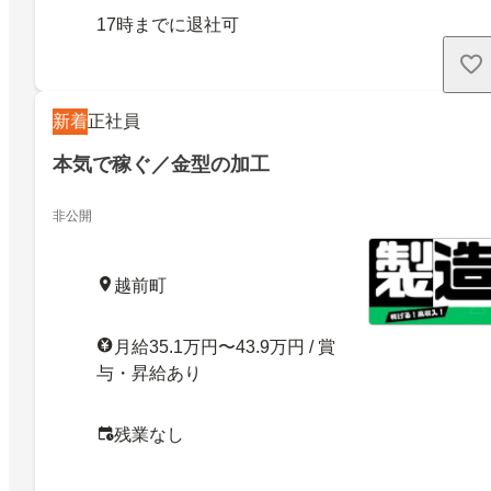
17時までに退社可
新着
正社員
本気で稼ぐ／金型の加工
非公開
越前町
月給35.1万円〜43.9万円 / 賞
与・昇給あり
残業なし