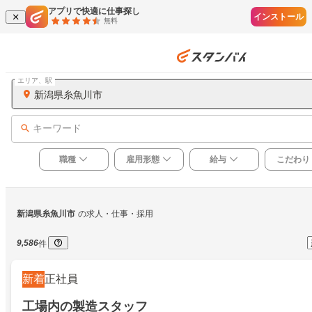
アプリで快適に仕事探し
インストール
無料
エリア、駅
新潟県糸魚川市
キーワード
職種
雇用形態
給与
こだわり
新潟県糸魚川市
の求人・仕事・採用
9,586
件
新着
正社員
工場内の製造スタッフ