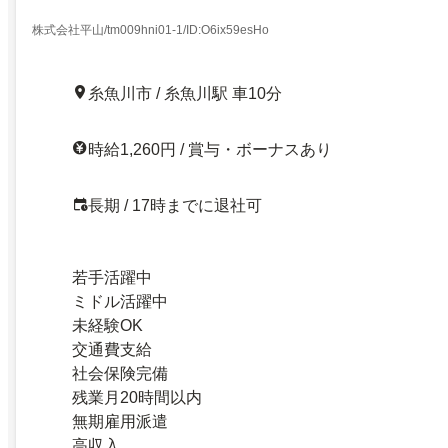
株式会社平山/tm009hni01-1/ID:O6ix59esHo
糸魚川市 / 糸魚川駅 車10分
時給1,260円 / 賞与・ボーナスあり
長期 / 17時までに退社可
若手活躍中
ミドル活躍中
未経験OK
交通費支給
社会保険完備
残業月20時間以内
無期雇用派遣
高収入