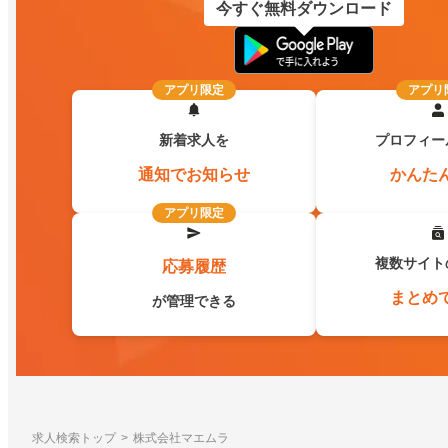
今すぐ無料ダウンロード
アプリ限定
アプリ
新着求人を
プロフィー
通知でお知らせ
かんた
アプリ限定
複数サイト
応募履歴
まとめ
が管理できる
求人検索トップ
株式会社マエムラ