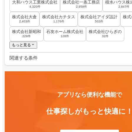
大和ハウス工業株式会社
株式会社一条工務店
積水ハウス株
4,320件
2,958件
2,847件
株式会社大倉
株式会社カチタス
株式会社アイダ設計
株式
2,403件
1,176件
502件
株式会社新昭和
石友ホーム株式会社
株式会社ひらぎの
229件
128件
32件
もっと見る
関連する条件
アプリなら便利な機能で
仕事探しがもっと快適に