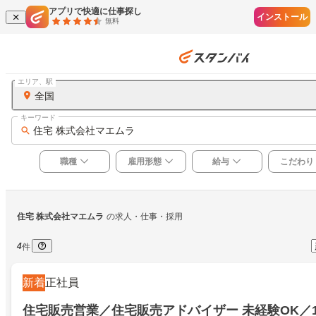
アプリで快適に仕事探し
インストール
無料
エリア、駅
全国
キーワード
住宅 株式会社マエムラ
職種
雇用形態
給与
こだわり
住宅 株式会社マエムラ
の求人・仕事・採用
4
件
新着
正社員
住宅販売営業／住宅販売アドバイザー 未経験OK／