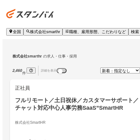
全国
株式会社smarthr
職種、雇用形態、こだわりなど
検索
株式会社smarthr
の求人・仕事・採用
2,460
詳細を表示
件
正社員
フルリモート／土日祝休／カスタマーサポート／
チャット対応中心人事労務SaaS”SmartHR
株式会社SmartHR