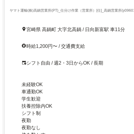
ヤマト運輸(株)高鍋営業所(PT)_仕分け作業（営業所）[仕]_高鍋営業所(y096019
No.Y00000611982)
宮崎県 高鍋町 大字北高鍋 / 日向新富駅 車11分
時給1,200円〜 / 交通費支給
シフト自由 / 週2・3日からOK / 長期
未経験OK
車通勤OK
学生歓迎
扶養控除内OK
シフト制
夜勤
夜勤なし