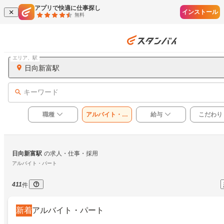
アプリで快適に仕事探し
インストール
無料
エリア、駅
日向新富駅
キーワード
職種
アルバイト・パ
給与
こだわり
ート
日向新富駅
の求人・仕事・採用
アルバイト・パート
411
件
新着
アルバイト・パート