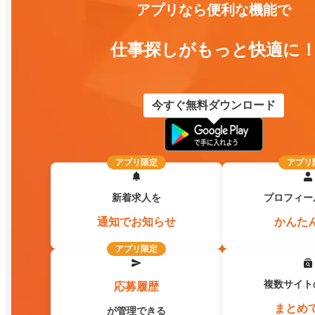
アプリなら便利な機能で
仕事探しがもっと快適に
今すぐ無料ダウンロード
アプリ限定
アプリ
新着求人を
プロフィー
通知でお知らせ
かんた
アプリ限定
複数サイト
応募履歴
まとめ
が管理できる