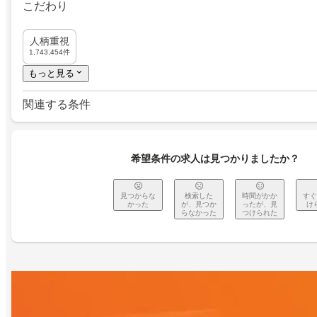
こだわり
人柄重視
1,743,454件
もっと見る
関連する条件
希望条件の求人は見つかりましたか？
見つからな
検索した
時間がかか
すぐ
かった
が、見つか
ったが、見
け
らなかった
つけられた