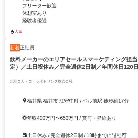
フリーター歓迎
休憩室あり
経験者優遇
人気
新着
正社員
飲料メーカーのエリアセールスマーケティング担当
定）／土日祝休み／完全週休2日制／年間休日120
カーのエリアセールスマーケティング担当（福井地
祝休み／完全週休2日制／年間休日120日以上／飲
北陸コカ・コーラボトリング株式会社
アセールスマーケティング担当（福井地域限定）／258
福井県 福井市 江守中町 / ベル前駅 徒歩約17分
年収400万円〜650万円 / 賞与・昇給あり
土日休み / 完全週休2日制 / 18時までに退社可