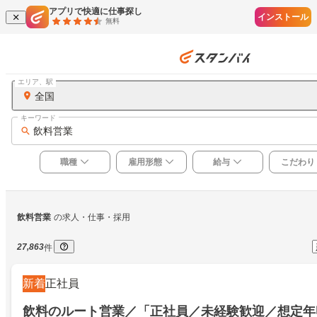
アプリで快適に仕事探し
インストール
無料
エリア、駅
全国
キーワード
飲料営業
職種
雇用形態
給与
こだわり
飲料営業
の求人・仕事・採用
27,863
件
新着
正社員
飲料のルート営業／「正社員／未経験歓迎／想定年収