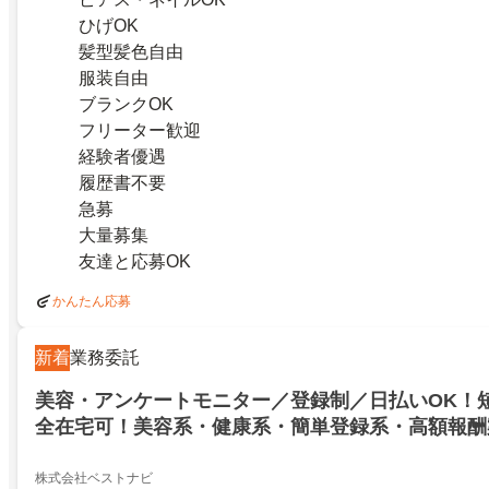
ひげOK
髪型髪色自由
服装自由
ブランクOK
フリーター歓迎
経験者優遇
履歴書不要
急募
大量募集
友達と応募OK
かんたん応募
新着
業務委託
美容・アンケートモニター／登録制／日払いOK！
全在宅可！美容系・健康系・簡単登録系・高額報酬
経験大歓迎！スマモニ 在宅ワーク(JO7218)／南
下津／23681808
株式会社ベストナビ