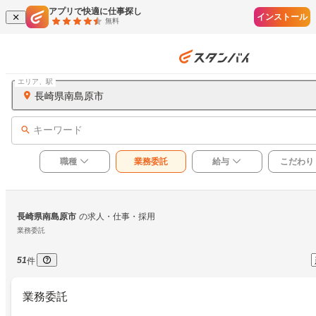
アプリで快適に仕事探し
インストール
無料
エリア、駅
長崎県南島原市
キーワード
職種
業務委託
給与
こだわり
長崎県南島原市
の求人・仕事・採用
業務委託
51
件
業務委託