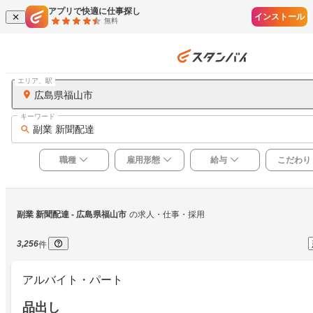
アプリで快適に仕事探し
インストール
無料
エリア、駅
広島県福山市
キーワード
副業 新聞配達
職種
雇用形態
給与
こだわり
副業 新聞配達
 - 広島県福山市
の求人・仕事・採用
3,256
件
アルバイト・パート
品出し