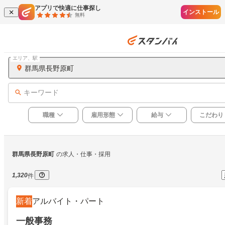
アプリで快適に仕事探し
インストール
無料
エリア、駅
群馬県長野原町
キーワード
職種
雇用形態
給与
こだわり
群馬県長野原町
の求人・仕事・採用
1,320
件
新着
アルバイト・パート
一般事務