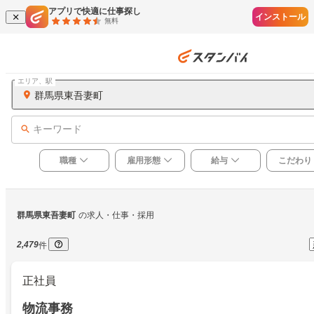
アプリで快適に仕事探し
インストール
無料
エリア、駅
群馬県東吾妻町
キーワード
職種
雇用形態
給与
こだわり
群馬県東吾妻町
の求人・仕事・採用
2,479
件
正社員
物流事務