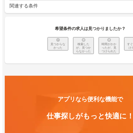
関連する条件
希望条件の求人は見つかりましたか？
見つからな
検索した
時間がかか
すぐ
かった
が、見つか
ったが、見
け
らなかった
つけられた
アプリなら便利な機能で
仕事探しがもっと快適に