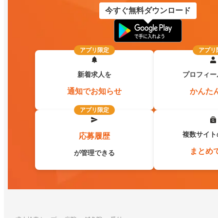
今すぐ無料ダウンロード
アプリ限定
アプリ
新着求人を
プロフィー
通知でお知らせ
かんた
アプリ限定
複数サイト
応募履歴
まとめ
が管理できる