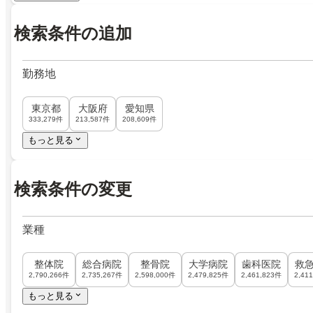
検索条件の追加
勤務地
東京都
大阪府
愛知県
333,279件
213,587件
208,609件
もっと見る
検索条件の変更
業種
整体院
総合病院
整骨院
大学病院
歯科医院
救
2,790,266件
2,735,267件
2,598,000件
2,479,825件
2,461,823件
2,41
もっと見る