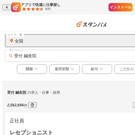
アプリで快適に仕事探し
インストール
無料
エリア、駅
全国
キーワード
受付 鍼灸院
職種
雇用形態
給与
こだわり
受付 鍼灸院
の求人・仕事・採用
2,562,896
件
正社員
レセプショニスト