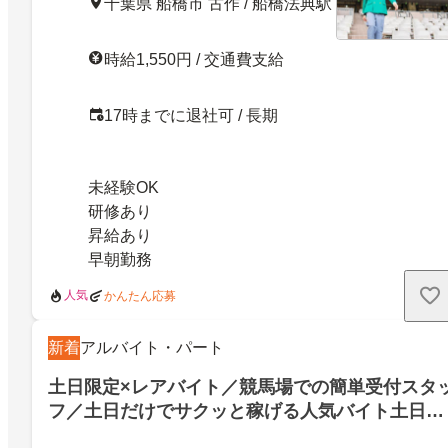
千葉県 船橋市 古作 / 船橋法典駅
時給1,550円 / 交通費支給
17時までに退社可 / 長期
未経験OK
研修あり
昇給あり
早朝勤務
人気
かんたん応募
新着
アルバイト・パート
土日限定×レアバイト／競馬場での簡単受付スタ
フ／土日だけでサクッと稼げる人気バイト土日ど
ちらか1日でもOK／中山競馬場／未経験OK／交