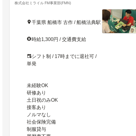
費支給履歴書&来社不要のかんたんWEB登録！
株式会社ミライル FM事業部(FMN)
(FMN)／土日だけでサクッと稼げる人気バイト土
日どちらか1日でもOK／中山競馬場／未経験OK
千葉県 船橋市 古作 / 船橋法典駅
交通費支給履歴書&来社不要のかんたんWEB登
録！(FMN)／27407263
時給1,300円 / 交通費支給
シフト制 / 17時までに退社可 /
単発
未経験OK
研修あり
土日祝のみOK
接客あり
ノルマなし
社会保険完備
制服貸与