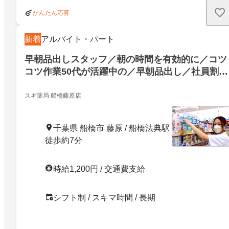
かんたん応募
新着
アルバイト・パート
早朝品出しスタッフ／朝の時間を有効的に／コツ
コツ作業50代が活躍中の／早朝品出し／社員割引
で日用品がおトクに購入
スギ薬局 船橋藤原店
千葉県 船橋市 藤原 / 船橋法典駅
徒歩約7分
時給1,200円 / 交通費支給
シフト制 / スキマ時間 / 長期