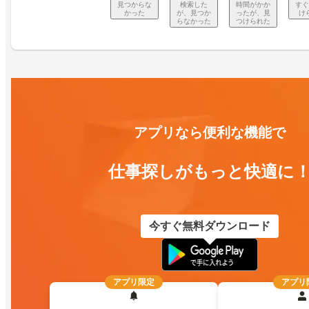
見つからな
検索した
時間がかか
すぐ
かった
が、見つか
ったが、見
け
らなかった
つけられた
アプリなら便利な機能で
仕事探しがもっと快適に
今すぐ無料ダウンロード
アプリ限定
アプリ