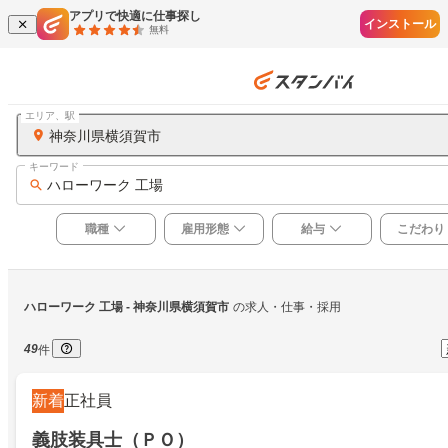
アプリで快適に仕事探し
インストール
無料
エリア、駅
神奈川県横須賀市
キーワード
ハローワーク 工場
職種
雇用形態
給与
こだわり
ハローワーク 工場
 - 神奈川県横須賀市
の求人・仕事・採用
49
件
新着
正社員
義肢装具士（ＰＯ）