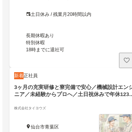
土日休み / 残業月20時間以内
長期休暇あり
特別休暇
18時までに退社可
新着
正社員
3ヶ月の充実研修と寮完備で安心／機械設計エン
ニア／未経験からプロへ／土日祝休みで年休123
／3074101
株式会社タイヨウズ
仙台市青葉区