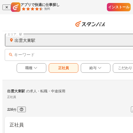
アプリで快適に仕事探し
インストール
無料
エリア、駅
出雲大東駅
キーワード
職種
正社員
給与
こだわり
出雲大東駅
の求人・転職・中途採用
正社員
116
件
正社員