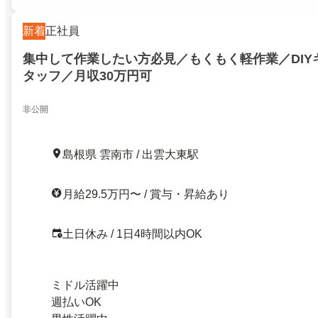
新着
正社員
集中して作業したい方必見／もくもく軽作業／DIY
タッフ／月収30万円可
非公開
島根県 雲南市 / 出雲大東駅
月給29.5万円〜 / 賞与・昇給あり
土日休み / 1日4時間以内OK
ミドル活躍中
週払いOK