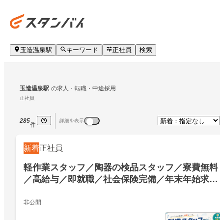
玉造温泉駅
キーワード
正社員
検索
玉造温泉駅
の求人・転職・中途採用
正社員
285
詳細を表示
件
新着
正社員
軽作業スタッフ／陶器の検品スタッフ／寮費無料
／高給与／即就職／社会保険完備／年末年始求人
／土日祝休み／駅チカ／正社員／年間休日120日
上／残業なし／陶器の検品スタッフ／寮費無料／
非公開
高給与／即就職／社会保険完備／年末年始求人／