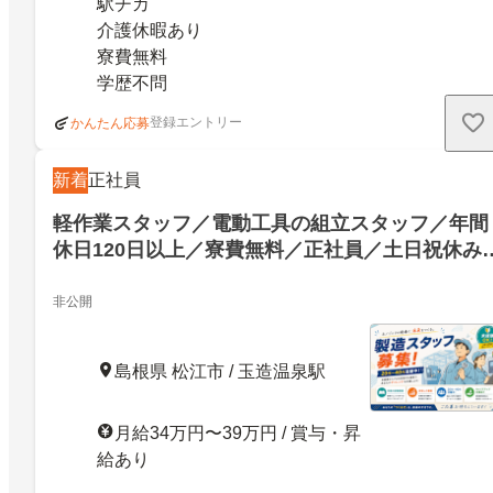
駅チカ
介護休暇あり
寮費無料
学歴不問
登録エントリー
かんたん応募
新着
正社員
軽作業スタッフ／電動工具の組立スタッフ／年間
休日120日以上／寮費無料／正社員／土日祝休み
駅チカ／高給与／年末年始求人／社会保険完備／
即就職／残業なし／電動工具の組立スタッフ／年
非公開
間休日120日以上／寮費無料／正社員／土日祝休
／駅チカ／高給与／年末年始求人／社会保険完備
島根県 松江市 / 玉造温泉駅
／即就職／残業なし／27535412
月給34万円〜39万円 / 賞与・昇
給あり