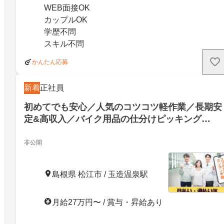
WEB面接OK
カップルOK
学歴不問
スキル不問
かんたん応募
新着
正社員
初めてでも安心／人気のコツコツ軽作業／長期安
定&高収入／バイク用品の仕分けピッキング
STAFF
非公開
島根県 松江市 / 玉造温泉駅
月給27万円〜 / 賞与・昇給あり