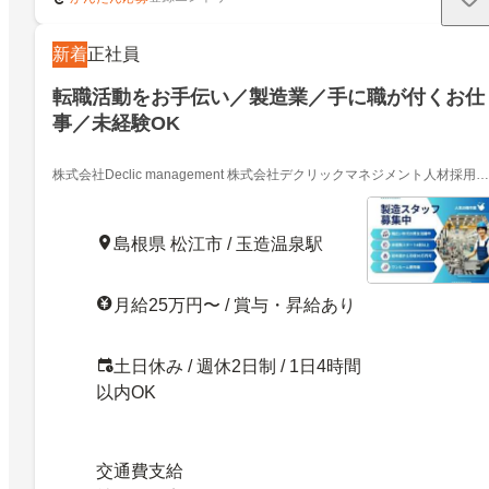
新着
正社員
転職活動をお手伝い／製造業／手に職が付くお仕
事／未経験OK
株式会社Declic management 株式会社デクリックマネジメント人材採用部
01
島根県 松江市 / 玉造温泉駅
月給25万円〜 / 賞与・昇給あり
土日休み / 週休2日制 / 1日4時間
以内OK
交通費支給