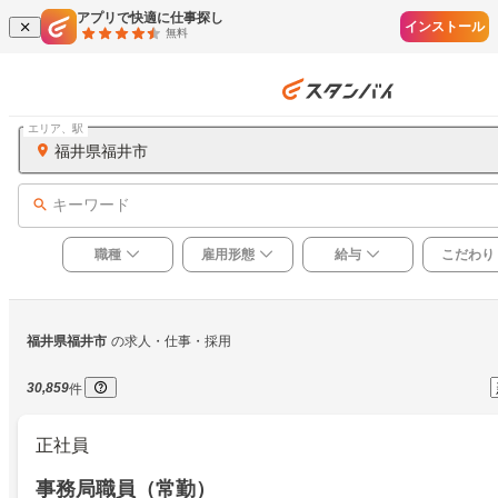
アプリで快適に仕事探し
インストール
無料
エリア、駅
福井県福井市
キーワード
職種
雇用形態
給与
こだわり
福井県福井市
の求人・仕事・採用
30,859
件
正社員
事務局職員（常勤）