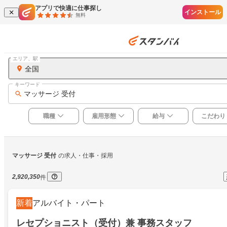
アプリで快適に仕事探し
インストール
無料
エリア、駅
全国
キーワード
マッサージ 受付
職種
雇用形態
給与
こだわり
マッサージ 受付
の求人・仕事・採用
2,920,350
件
新着
アルバイト・パート
レセプショニスト（受付）兼 事務スタッフ