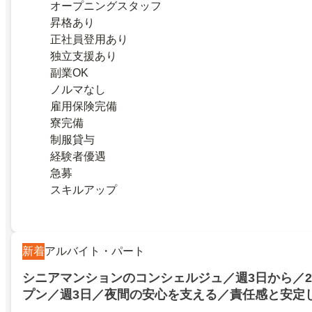
オープニングスタッフ
昇格あり
正社員登用あり
独立支援あり
副業OK
ノルマなし
雇用保険完備
寮完備
制服貸与
経験者優遇
急募
スキルアップ
新着
アルバイト・パート
シニアマンションのコンシェルジュ／週3日から／20
プン／週3日／夜間の安心を支える／責任感と安定
られます！／交通費支給や食事補助など待遇バッチ