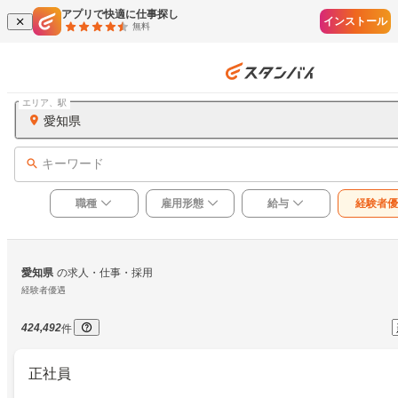
アプリで快適に仕事探し
インストール
無料
エリア、駅
愛知県
キーワード
職種
雇用形態
給与
経験者優
愛知県
の求人・仕事・採用
経験者優遇
424,492
件
正社員