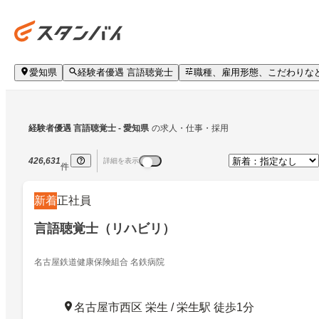
愛知県
経験者優遇 言語聴覚士
職種、雇用形態、こだわりな
経験者優遇 言語聴覚士
 - 愛知県
の求人・仕事・採用
426,631
詳細を表示
件
新着
正社員
言語聴覚士（リハビリ）
名古屋鉄道健康保険組合 名鉄病院
名古屋市西区 栄生 / 栄生駅 徒歩1分