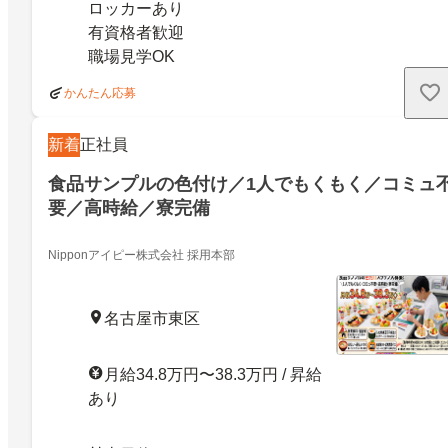
ロッカーあり
有資格者歓迎
職場見学OK
かんたん応募
新着
正社員
食品サンプルの色付け／1人でもくもく／コミュ
要／高時給／寮完備
Nipponアイピー株式会社 採用本部
名古屋市東区
月給34.8万円〜38.3万円 / 昇給
あり