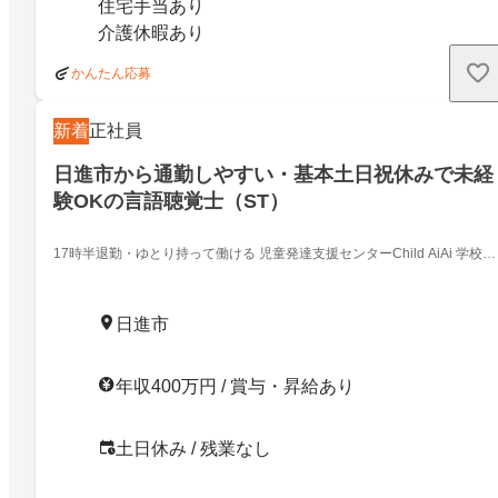
住宅手当あり
介護休暇あり
かんたん応募
新着
正社員
日進市から通勤しやすい・基本土日祝休みで未経
験OKの言語聴覚士（ST）
17時半退勤・ゆとり持って働ける ️児童発達支援センターChild AiAi 学校法
人滝の坊学園
日進市
年収400万円 / 賞与・昇給あり
土日休み / 残業なし