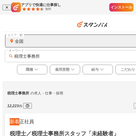
アプリで快適に仕事探し
インストール
無料
エリア、駅
全国
キーワード
税理士事務所
職種
雇用形態
給与
こだわり
税理士事務所
の求人・仕事・採用
12,223
件
新着
正社員
税理士／税理士事務所スタッフ「未経験者」