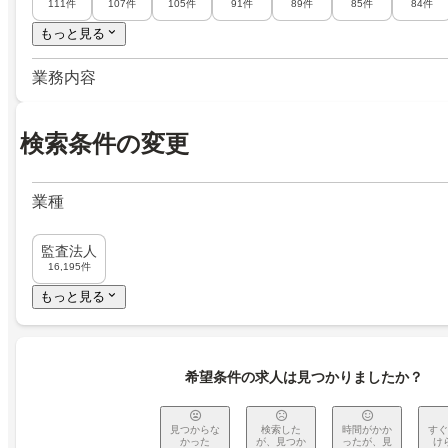
111件
107件
105件
91件
89件
85件
84件
もっと見る
業務内容
検索条件の変更
業種
監査法人
16,195件
もっと見る
希望条件の求人は見つかりましたか？
見つからな
検索した
時間がかか
すぐ
かった
が、見つか
ったが、見
け