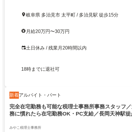
岐阜県 多治見市 太平町 / 多治見駅 徒歩15分
月給20万円〜30万円
土日休み / 残業月20時間以内
18時までに退社可
新着
アルバイト・パート
完全在宅勤務も可能な税理士事務所事務スタッフ／
務に慣れたら在宅勤務OK・PC支給／長岡天神駅徒
事務所サポート業務のお仕事！／経験者・簿記3級
／家庭と両立しやすい職場です
みやこ税理士事務所