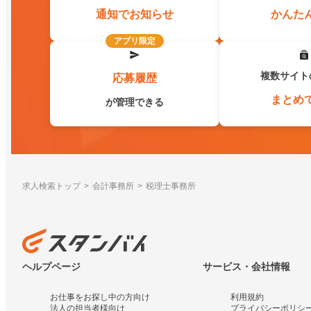
通知でお知らせ
かんた
アプリ限定
複数サイト
応募履歴
まとめ
が管理できる
求人検索トップ
会計事務所
税理士事務所
ヘルプページ
サービス・会社情報
お仕事をお探し中の方向け
利用規約
法人の担当者様向け
プライバシーポリシ