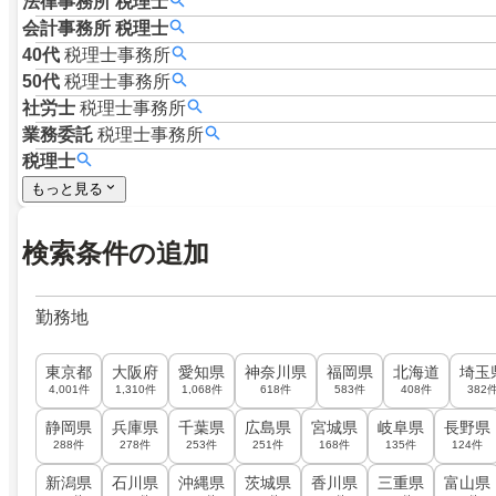
法律事務所
税理士
会計事務所
税理士
40代
税理士事務所
50代
税理士事務所
社労士
税理士事務所
業務委託
税理士事務所
税理士
もっと見る
検索条件の追加
勤務地
東京都
大阪府
愛知県
神奈川県
福岡県
北海道
埼玉
4,001件
1,310件
1,068件
618件
583件
408件
382
静岡県
兵庫県
千葉県
広島県
宮城県
岐阜県
長野県
288件
278件
253件
251件
168件
135件
124件
新潟県
石川県
沖縄県
茨城県
香川県
三重県
富山県