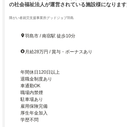
の社会福祉法人が運営されている施設様になります／
月分支給になりますので／やりがいを持ってお仕事
害者施設以外
障がい者就労支援事業所グッドジョブ羽島
羽島市 / 南宿駅 徒歩10分
月給28万円 / 賞与・ボーナスあり
年間休日120日以上
退職金制度あり
車通勤OK
職場内禁煙
駐車場あり
雇用保険完備
厚生年金加入
学歴不問