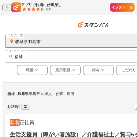
アプリで快適に仕事探し
インストール
無料
エリア、駅
岐阜県羽島市
キーワード
福祉
職種
雇用形態
給与
こだわり
福祉
 - 岐阜県羽島市
の求人・仕事・採用
1,086
件
新着
正社員
生活支援員（障がい者施設）／介護福祉士／賞与5