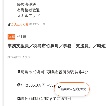
経験者優遇
有資格者歓迎
スキルアップ
登録エントリー
かんたん応募
新着
正社員
事務支援員／羽島市竹鼻町／事務「支援員」／時短
株式会社ライブラ
羽島市 竹鼻町 / 羽島市役所前駅 徒歩4分
年収305.3万円〜332.7万円
新着求人を受け取る
週休2日制 / 17時までに退社可