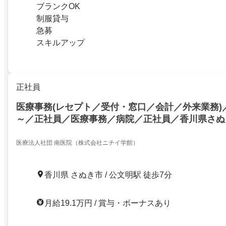
ブランクOK
制服貸与
急募
スキルアップ
正社員
医療事務(レセプト／受付・窓口／会計／外来業務)／月
～／正社員／医療事務／病院／正社員／香川県さぬ
ーク／レセプト／会計／受付・窓口／外来算定／医
カルクラークをお持ちの方／万全のサポート体制で
医療法人社団 南医院（株式会社ニチイ学館）
香川県 さぬき市 / 公文明駅 徒歩7分
月給19.1万円 / 賞与・ボーナスあり