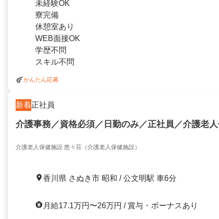
未経験OK
寮完備
休憩室あり
WEB面接OK
学歴不問
スキル不問
かんたん応募
新着
正社員
介護事務／資格必須／日勤のみ／正社員／介護老人
介護老人保健施設 悠々荘（介護老人保健施設）
香川県 さぬき市 昭和 / 公文明駅 車6分
月給17.1万円〜26万円 / 賞与・ボーナスあり