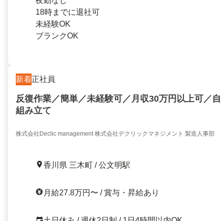
夜勤なし
18時までに退社可
未経験OK
ブランクOK
新着
正社員
反復作業／簡単／未経験可／月収30万円以上可／
組み立て
株式会社Declic management 株式会社デクリックマネジメント 製造人事部
香川県 三木町 / 公文明駅
月給27.8万円〜 / 賞与・昇給あり
土日休み / 週休2日制 / 1日4時間以内OK