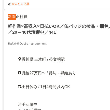
かんたん応募
新着
正社員
軽作業×高収入×日払いOK／缶バッジの検品・梱包
／20～40代活躍中／441
株式会社Declic management
香川県 三木町 / 公文明駅
月給27万円〜 / 賞与・昇給あり
土日休み / 1日4時間以内OK
若手活躍中