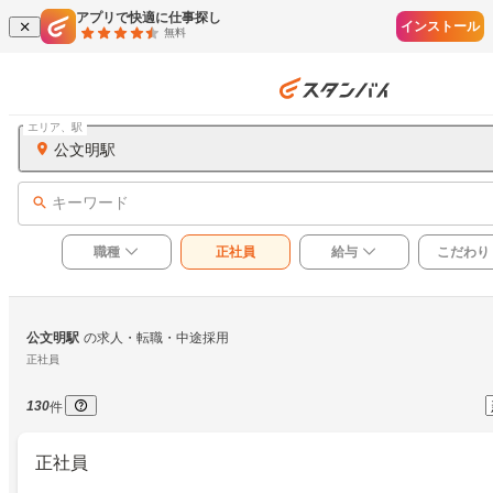
アプリで快適に仕事探し
インストール
無料
エリア、駅
公文明駅
キーワード
職種
正社員
給与
こだわり
公文明駅
の求人・転職・中途採用
正社員
130
件
正社員