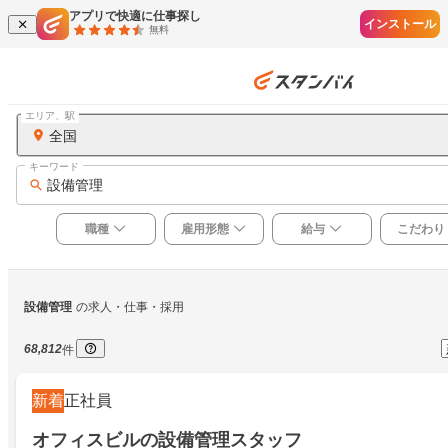
アプリで快適に仕事探し
インストール
無料
エリア、駅
全国
キーワード
設備管理
職種
雇用形態
給与
こだわり
設備管理
の求人・仕事・採用
68,812
件
新着
正社員
オフィスビルの設備管理スタッフ