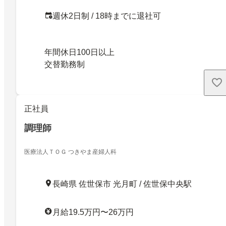
週休2日制 / 18時までに退社可
年間休日100日以上
交替勤務制
正社員
調理師
医療法人ＴＯＧ つきやま産婦人科
長崎県 佐世保市 光月町 / 佐世保中央駅
月給19.5万円〜26万円