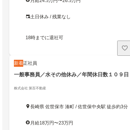
月給24.5万円〜26.5万円
土日休み / 残業なし
18時までに退社可
新着
正社員
一般事務員／水その他休み／年間休日数１０９日
株式会社 第百不動産
長崎県 佐世保市 湊町 / 佐世保中央駅 徒歩約3分
月給18万円〜23万円