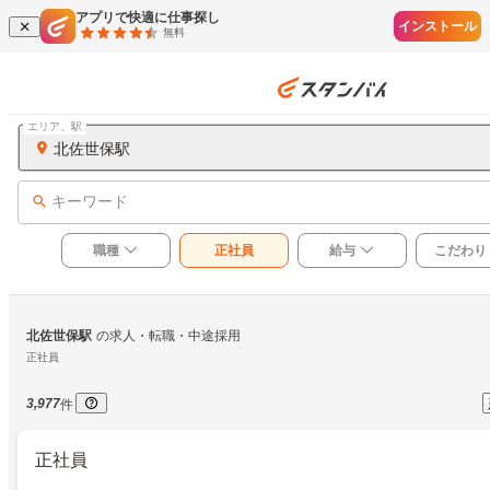
アプリで快適に仕事探し
インストール
無料
エリア、駅
北佐世保駅
キーワード
職種
正社員
給与
こだわり
北佐世保駅
の求人・転職・中途採用
正社員
3,977
件
正社員