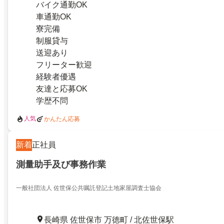
バイク通勤OK
車通勤OK
寮完備
制服貸与
送迎あり
フリーター歓迎
経験者優遇
友達と応募OK
学歴不問
人気
かんたん応募
新着
正社員
測量助手及び事務作業
一般社団法人 佐世保公共嘱託登記土地家屋調査士協会
長崎県 佐世保市 万徳町 / 北佐世保駅