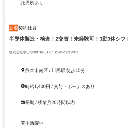
託児所あり
新着
契約社員
半導体製造・検査！2交替！未経験可！3勤3休シフ
株式会社平山/yk007hsi01-1/ID:SaVqyxsWeN
熊本市南区 / 川尻駅 徒歩15分
時給1,400円 / 賞与・ボーナスあり
長期 / 残業月20時間以内
若手活躍中