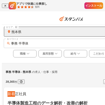
アプリで快適に仕事探し
インストール
無料
エリア、駅
熊本県
キーワード
事務 半導体
職種
雇用形態
給与
こだわり
事務 半導体
 - 熊本県
の求人・仕事・採用
39,365
件
新着
正社員
半導体製造工程のデータ解析・改善の解析