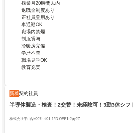
残業月20時間以内
退職金制度あり
正社員登用あり
車通勤OK
職場内禁煙
制服貸与
冷暖房完備
学歴不問
職場見学OK
教育充実
新着
契約社員
半導体製造・検査！2交替！未経験可！3勤3休シフ
株式会社平山/yk007hsi01-1/ID:OEE1r2py2Z