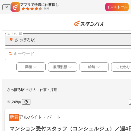
アプリで快適に仕事探し
インストール
無料
エリア、駅
さっぽろ駅
キーワード
職種
雇用形態
給与
こだわり
さっぽろ駅
の求人・仕事・採用
11,248
件
新着
アルバイト・パート
マンション受付スタッフ（コンシェルジュ）／週4