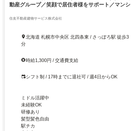
動産グループ／笑顔で居住者様をサポート／マンシ
ジュ／高時給1300円研修充実／20～50代しゅふ
両立長期＆安定
住友不動産建物サービス株式会社
北海道 札幌市中央区 北四条東 / さっぽろ駅 徒歩3
分
時給1,300円 / 交通費支給
シフト制 / 17時までに退社可 / 週4日からOK
ミドル活躍中
未経験OK
研修あり
髪型髪色自由
駅チカ