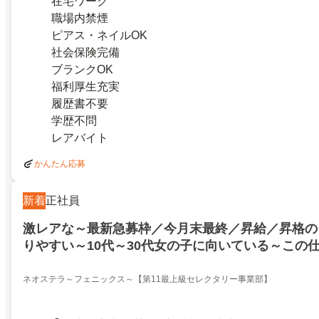
在宅ワーク
職場内禁煙
ピアス・ネイルOK
社会保険完備
ブランクOK
福利厚生充実
履歴書不要
学歴不問
レアバイト
かんたん応募
新着
正社員
激レアな～最新急募枠／今月末最終／昇給／昇格の
りやすい～10代～30代女の子に向いている～この
／社員のこと大好きな～／30代若手優秀社長の身
業務
ネオステラ～フェニックス～【第11最上級セレクタリー事業部】