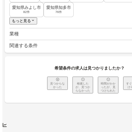
愛知県みよし市
愛知県知多市
82件
76件
もっと見る
業種
関連する条件
希望条件の求人は見つかりましたか？
見つからな
検索した
時間がかか
すぐ
かった
が、見つか
ったが、見
け
らなかった
つけられた