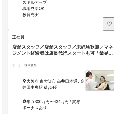
スキルアップ
職場見学OK
教育充実
正社員
店舗スタッフ／店舗スタッフ／未経験歓迎／マネ
ジメント経験者は店長代行スタートも可「業界不
問」／賞与年4回
オーケー株式会社
大阪府 東大阪市 高井田本通 / 高
井田中央駅 徒歩4分
年収300万円〜434万円 / 賞与・
ボーナスあり