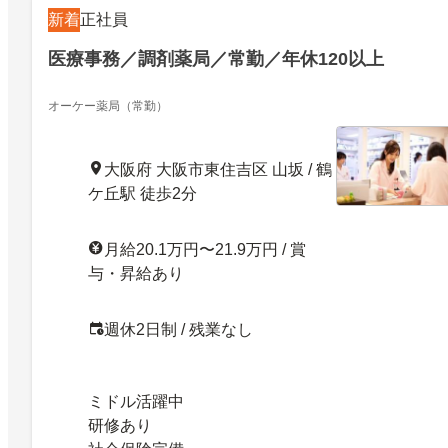
新着
正社員
医療事務／調剤薬局／常勤／年休120以上
オーケー薬局（常勤）
大阪府 大阪市東住吉区 山坂 / 鶴
ケ丘駅 徒歩2分
月給20.1万円〜21.9万円 / 賞
与・昇給あり
週休2日制 / 残業なし
ミドル活躍中
研修あり