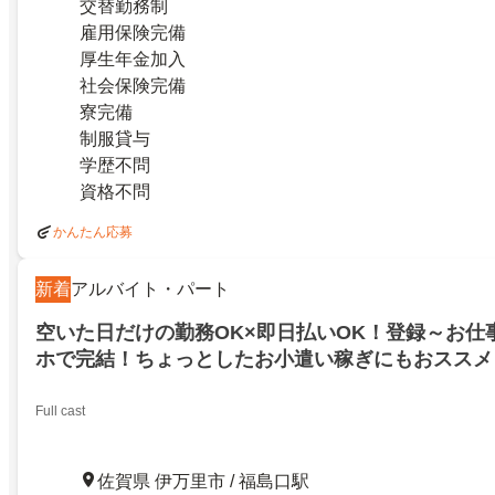
交替勤務制
雇用保険完備
厚生年金加入
社会保険完備
寮完備
制服貸与
学歴不問
資格不問
かんたん応募
新着
アルバイト・パート
空いた日だけの勤務OK×即日払いOK！登録～お仕
ホで完結！ちょっとしたお小遣い稼ぎにもおススメ！
浦ノ崎
Full cast
佐賀県 伊万里市 / 福島口駅