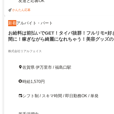
友達と応募OK
かんたん応募
新着
アルバイト・パート
お給料は前払いでGET！タイパ抜群！フルリモ×好
間に！稼ぎながら綺麗になれちゃう！美容グッズの
1570円！祝い金キャンペーン実施中！お給料は前払
ノ崎
株式会社リアルフェイス
佐賀県 伊万里市 / 福島口駅
時給1,570円
シフト制 / スキマ時間 / 即日勤務OK / 単発